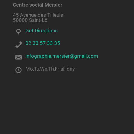
Centre social Mersier
45 Avenue des Tilleuls
50000 Saint-Lô
Get Directions
02 33 57 33 35
infographie.mersier@gmail.com
Mo,Tu,We,Th,Fr all day