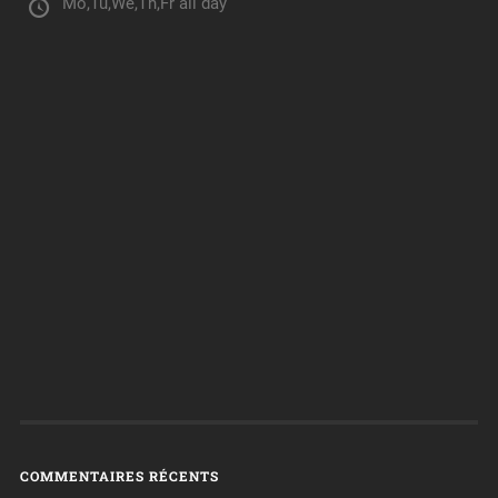
Mo,Tu,We,Th,Fr all day
COMMENTAIRES RÉCENTS