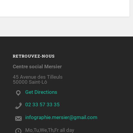
RETROUVEZ-NOUS
Centre social Mersier
45 Avenue des Tilleuls
50000 Saint-Lô
Get Directions
02 33 57 33 35
infographie.mersier@gmail.com
Mo,Tu,We,Th,Fr all day